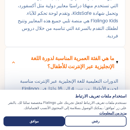
التي تستخدم منهجًا دراسيًا معايير دولية مثل أكسفورد،
وتحمل شهادة KidsSafe، وتقدم لوحة تحكم للآباء.
Flalingo Kids هي منصة تلبي جميع هذه المعايير وتتيح
لطفلك التقدم بالسرعة التي تناسبه من خلال دروس
فردية.
ما هي الفئة العمرية المناسبة لدورة اللغة
الإنجليزية عبر الإنترنت للأطفال؟
الدورات التعليمية للغة الإنجليزية عبر الإنترنت مناسبة
لجميع الأطفال من سن 4 إلى 16 عامًا. في Flalingo
Kids، يتم تقديم تعليم أساسي يعتمد على الألعاب
استخدام ملفات تعريف الارتباط
والمرئيات للأطفال من 4 إلى 6 سنوات، وتعلم مركز
نستخدم ملفات تعريف الارتباط لجعل تجربتك على Flalingo مخصصة تمامًا لك. بالنقر
على زر 'موافق'، يمكنك الوصول بسلاسة إلى المحتوى الأنسب لاهتماماتك.
حول الأغاني والقصص للأطفال من 7 إلى 9 سنوات،
مزيد من المعلومات
ودعم دراسي وممارسة المحادثة للأطفال من 10 إلى 13
رفض
موافق
عامًا، وبرامج تحضير للامتحانات واللغة الإنجليزية