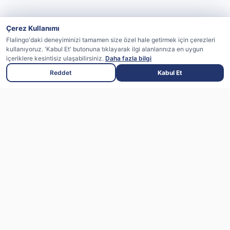
Çerez Kullanımı
Flalingo'daki deneyiminizi tamamen size özel hale getirmek için çerezleri
kullanıyoruz. 'Kabul Et' butonuna tıklayarak ilgi alanlarınıza en uygun
içeriklere kesintisiz ulaşabilirsiniz.
Daha fazla bilgi
Reddet
Kabul Et
Flalingo uzman eğitmenlerle canlı dersler
sunan, yapay zeka destekli bir ingilizce
öğrenme platformudur
App Store'dan
Google Play'den