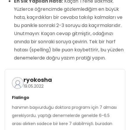
En Sık Yapılan Hata:
Kaçan Trene Bakmak.
Yüzlerce öğrencimde gözlemlediğim en büyük
hata, kaçırdıkları bir cevaba takılıp kalmaları ve
bu panikle sonraki 2-3 soruyu da kaçırmalarıdır.
Unutmayın: Kaçan cevap gitmiştir, odağınızı
anında bir sonraki soruya çevirin. Tek bir harf
hatası (spelling) bile puan kaybettirir, bu yüzden
denemelerde doğru yazım pratiği yapın.
ryokosha
19.05.2022
Flalingo
hanımın başvurduğu doktora programı için 7 alması
gerekiyordu. yaptığı denemelerde genelde 6-6.5
arası alırken sadece bir kere 7 alabilmişti. buradan