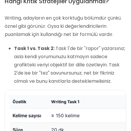
Hangi Kritik Stratejiler Uygulanmalı?
Writing, adayların en çok korktuğu bölümdür çünkü
öznel gibi görünür. Oysa ki değerlendiricilerin
puanlamak için kullandığı net bir formülü vardır.
Task 1 vs. Task 2:
Task 1'de bir "rapor" yazarsınız;
asla kendi yorumunuzu katmayın sadece
grafikteki veriyi objektif bir dille özetleyin. Task
2'de ise bir "tez" savunursunuz; net bir fikriniz
olmalı ve bunu kanıtlarla desteklemelisiniz.
Özellik
Writing Task 1
Kelime sayısı
≥ 150 kelime
Süre
20 dk