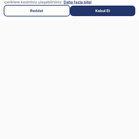
içeriklere kesintisiz ulaşabilirsiniz.
Daha fazla bilgi
Reddet
Kabul Et
Flalingo uzman eğitmenlerle canlı dersler
sunan, yapay zeka destekli bir ingilizce
öğrenme platformudur
App Store'dan
Google Play'den
indirin
indirin
7/24 Öğrenci Desteği