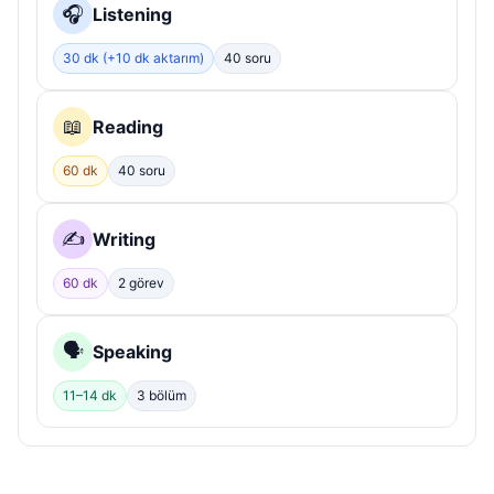
🎧
Listening
30 dk (+10 dk aktarım)
40 soru
📖
Reading
60 dk
40 soru
✍️
Writing
60 dk
2 görev
🗣️
Speaking
11–14 dk
3 bölüm