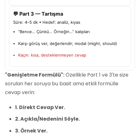
💬 Part 3 — Tartışma
Süre: 4–5 dk • Hedef: analiz, kıyas
“Bence… Çünkü… Örneğin…” kalıpları
Karşı görüş ver, değerlendir; modal (might, should)
Kaçın: kısa, desteklenmeyen cevap
"Genişletme Formülü":
Özellikle Part 1 ve 3'te size
sorulan her soruya bu basit ama etkili formülle
cevap verin:
1. Direkt Cevap Ver.
2. Açıkla/Nedenini Söyle.
3. Örnek Ver.