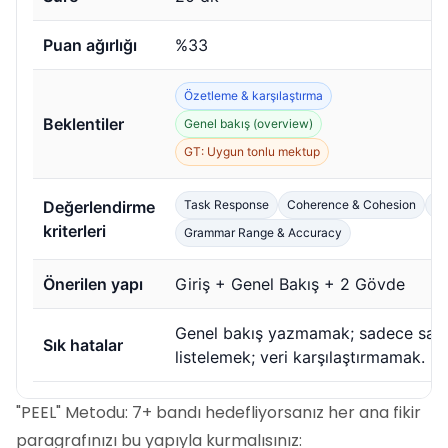
Puan ağırlığı
%33
Özetleme & karşılaştırma
Beklentiler
Genel bakış (overview)
GT: Uygun tonlu mektup
Değerlendirme
Task Response
Coherence & Cohesion
Le
kriterleri
Grammar Range & Accuracy
Önerilen yapı
Giriş + Genel Bakış + 2 Gövde
Genel bakış yazmamak; sadece sayı
Sık hatalar
listelemek; veri karşılaştırmamak.
"PEEL" Metodu: 7+ bandı hedefliyorsanız her ana fikir
paragrafınızı bu yapıyla kurmalısınız: