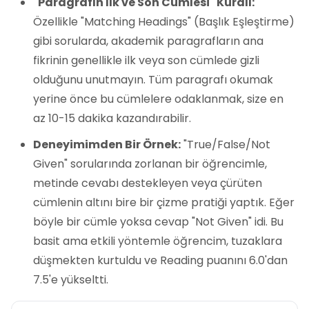
"Paragrafın İlk ve Son Cümlesi" Kuralı:
Özellikle "Matching Headings" (Başlık Eşleştirme)
gibi sorularda, akademik paragrafların ana
fikrinin genellikle ilk veya son cümlede gizli
olduğunu unutmayın. Tüm paragrafı okumak
yerine önce bu cümlelere odaklanmak, size en
az 10-15 dakika kazandırabilir.
Deneyimimden Bir Örnek:
"True/False/Not
Given" sorularında zorlanan bir öğrencimle,
metinde cevabı destekleyen veya çürüten
cümlenin altını bire bir çizme pratiği yaptık. Eğer
böyle bir cümle yoksa cevap "Not Given" idi. Bu
basit ama etkili yöntemle öğrencim, tuzaklara
düşmekten kurtuldu ve Reading puanını 6.0'dan
7.5'e yükseltti.