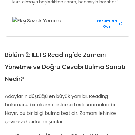
kurs almaya başladıktan sonra, hocasıyla beraber 1
ay ertelemeye karar verdiler. şubat ayında girdiği
sınavdan 8.5 aldı. verdiğimiz paralar helal olsun, hoş
Yorumları
Gör
olsun.
Bölüm 2: IELTS Reading'de Zamanı
Yönetme ve Doğru Cevabı Bulma Sanatı
Nedir?
Adayların düştüğü en büyük yanılgı, Reading
bölümünü bir okuma anlama testi sanmalarıdır.
Hayır, bu bir bilgi bulma testidir. Zamanı lehinize
çevirecek sırlarım şunlar: