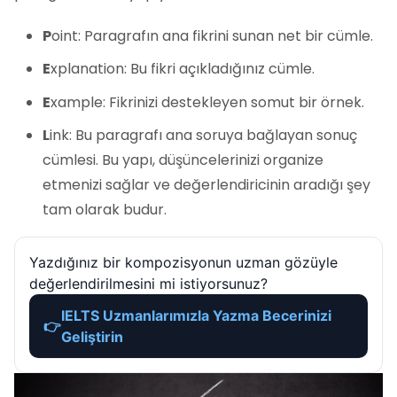
P
oint: Paragrafın ana fikrini sunan net bir cümle.
E
xplanation: Bu fikri açıkladığınız cümle.
E
xample: Fikrinizi destekleyen somut bir örnek.
L
ink: Bu paragrafı ana soruya bağlayan sonuç
cümlesi. Bu yapı, düşüncelerinizi organize
etmenizi sağlar ve değerlendiricinin aradığı şey
tam olarak budur.
Yazdığınız bir kompozisyonun uzman gözüyle
değerlendirilmesini mi istiyorsunuz?
IELTS Uzmanlarımızla Yazma Becerinizi
👉
Geliştirin