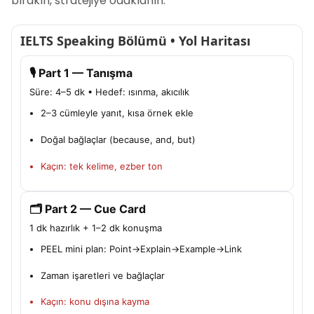
bırakın, stratejiye odaklanın.
IELTS Speaking Bölümü • Yol Haritası
🎙️ Part 1 — Tanışma
Süre: 4–5 dk • Hedef: ısınma, akıcılık
2–3 cümleyle yanıt, kısa örnek ekle
Doğal bağlaçlar (because, and, but)
Kaçın: tek kelime, ezber ton
🗂️ Part 2 — Cue Card
1 dk hazırlık + 1–2 dk konuşma
PEEL mini plan: Point→Explain→Example→Link
Zaman işaretleri ve bağlaçlar
Kaçın: konu dışına kayma