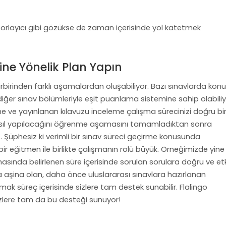
zorlayıcı gibi gözükse de zaman içerisinde yol katetmek
rine Yönelik Plan Yapın
irbirinden farklı aşamalardan oluşabiliyor. Bazı sınavlarda ko
iğer sınav bölümleriyle eşit puanlama sistemine sahip olabiliy
 ve yayınlanan kılavuzu inceleme çalışma sürecinizi doğru bi
 nasıl yapılacağını öğrenme aşamasını tamamladıktan sonra
iz. Şüphesiz ki verimli bir sınav süreci geçirme konusunda
ir eğitmen ile birlikte çalışmanın rolü büyük. Örneğimizde yine 
asında belirlenen süre içerisinde sorulan sorulara doğru ve etki
a aşina olan, daha önce uluslararası sınavlara hazırlanan
pmak süreç içerisinde sizlere tam destek sunabilir. Flalingo
zlere tam da bu desteği sunuyor!