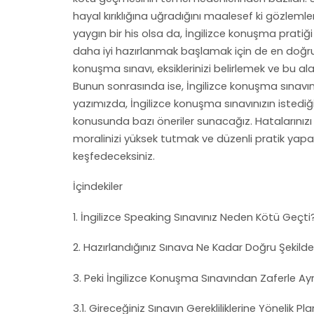
hayal kırıklığına uğradığını maalesef ki gözle
yaygın bir his olsa da, İngilizce konuşma prati
daha iyi hazırlanmak başlamak için de en doğru z
konuşma sınavı, eksiklerinizi belirlemek ve bu alan
Bunun sonrasında ise, İngilizce konuşma sınavı
yazımızda, İngilizce konuşma sınavınızın istedi
konusunda bazı öneriler sunacağız. Hatalarınızı
moralinizi yüksek tutmak ve düzenli pratik yapar
keşfedeceksiniz.
İçindekiler
1. İngilizce Speaking Sınavınız Neden Kötü Geçti
2. Hazırlandığınız Sınava Ne Kadar Doğru Şekild
3. Peki İngilizce Konuşma Sınavından Zaferle Ay
3.1. Gireceğiniz Sınavın Gerekliliklerine Yönelik P