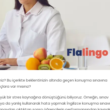
iz? Bu içerikte beklentinizin altında geçen konuşma sınavına
çlara var mısınız?
büyük bir stres kaynağına dönüştüğünü biliyoruz. Örneğin, sınav
a da yanlış kullanarak hata yapmak İngilizce konuşma sınavı
Sınavdan çıktıktan sonra öğrencilerin performansından kaynakl