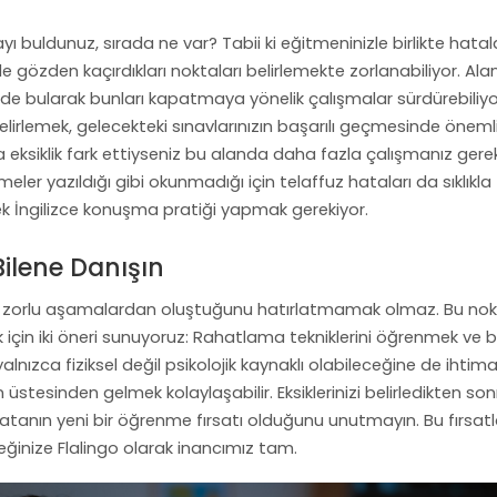
ı buldunuz, sırada ne var? Tabii ki eğitmeninizle birlikte hatala
e gözden kaçırdıkları noktaları belirlemekte zorlanabiliyor. Ala
ekilde bularak bunları kapatmaya yönelik çalışmalar sürdürebiliyo
elirlemek, gelecekteki sınavlarınızın başarılı geçmesinde önemli
 eksiklik fark ettiyseniz bu alanda daha fazla çalışmanız gerek
limeler yazıldığı gibi okunmadığı için telaffuz hataları da sıklıkla
rek İngilizce konuşma pratiği yapmak gerekiyor.
ilene Danışın
 ve zorlu aşamalardan oluştuğunu hatırlatmamak olmaz. Bu no
k için iki öneri sunuyoruz: Rahatlama tekniklerini öğrenmek ve b
nızca fiziksel değil psikolojik kaynaklı olabileceğine de ihtima
 üstesinden gelmek kolaylaşabilir. Eksiklerinizi belirledikten son
 hatanın yeni bir öğrenme fırsatı olduğunu unutmayın. Bu fırsatl
ğinize Flalingo olarak inancımız tam.