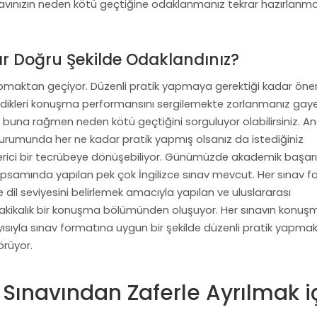
navınızın neden kötü geçtiğine odaklanmanız tekrar hazırlanm
ar Doğru Şekilde Odaklandınız?
yapmaktan geçiyor. Düzenli pratik yapmaya gerektiği kadar ön
edikleri konuşma performansını sergilemekte zorlanmanız gay
 ve buna rağmen neden kötü geçtiğini sorguluyor olabilirsiniz. A
urumunda her ne kadar pratik yapmış olsanız da istediğiniz
verici bir tecrübeye dönüşebiliyor. Günümüzde akademik başarı
 kapsamında yapılan pek çok İngilizce sınav mevcut. Her sınav far
 dil seviyesini belirlemek amacıyla yapılan ve uluslararası
 dakikalık bir konuşma bölümünden oluşuyor. Her sınavın konuş
ayısıyla sınav formatına uygun bir şekilde düzenli pratik yapma
örüyor.
 Sınavından Zaferle Ayrılmak i