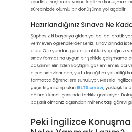
kendinizi suçlamak yerine İngilizce konuşma sı
sürecinizde olumlu bir dönüşüme yol açabilir.
Hazırlandığınız Sınava Ne Kad
Şüphesiz ki başarıya giden yol bol bol pratik 
vermeyen öğrencilerdenseniz, sınav anında ist
olası. Öte yandan gerekli pratikleri yaptığınızı
sınav formatına uygun bir şekilde çalışmama d
başarının elinizden kaçtığını gözlemlemek acı 
ölçen sınavlarından, yurt dışı eğitim yeterliliği
formatta öğrencilere sunuluyor. Mesela İngilizce
geçerliliğe sahip olan
IELTS sınavı
, yaklaşık 15
bölümü kendi içerisinde farklılık gösteriyor. Dol
başarılı olmanız açısından mihenk taşı görevi g
Peki İngilizce Konuşma