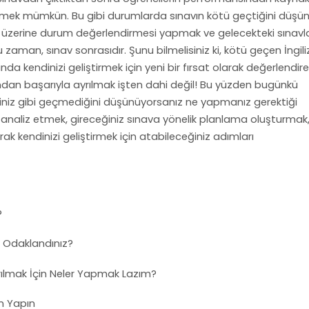
mlemek mümkün. Bu gibi durumlarda sınavın kötü geçtiğini düş
ği üzerine durum değerlendirmesi yapmak ve gelecekteki sınavl
aman, sınav sonrasıdır. Şunu bilmelisiniz ki, kötü geçen İngil
da kendinizi geliştirmek için yeni bir fırsat olarak değerlendirebi
ndan başarıyla ayrılmak işten dahi değil! Bu yüzden bugünkü
ğiniz gibi geçmediğini düşünüyorsanız ne yapmanız gerektiği
 analiz etmek, gireceğiniz sınava yönelik planlama oluşturmak
ak kendinizi geliştirmek için atabileceğiniz adımları
?
e Odaklandınız?
rılmak İçin Neler Yapmak Lazım?
lan Yapın