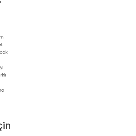
a
em
et
ncak
yı
klı
ma
k
çin