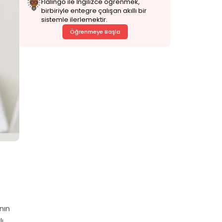
Flalingo ile İngilizce öğrenmek,
birbiriyle entegre çalışan akıllı bir
sistemle ilerlemektir.
Öğrenmeye Başla
nın
ı