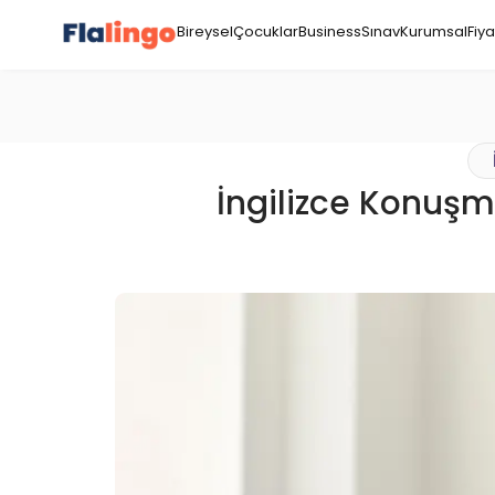
Bireysel
Çocuklar
Business
Sınav
Kurumsal
Fiya
İngilizce Konuşm