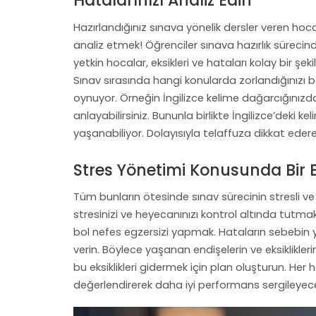
Hatalarınızı Analiz Edin
Hazırlandığınız sınava yönelik dersler veren hocay
analiz etmek! Öğrenciler sınava hazırlık sürecind
yetkin hocalar, eksikleri ve hataları kolay bir ş
Sınav sırasında hangi konularda zorlandığınızı b
oynuyor. Örneğin İngilizce kelime dağarcığınızda
anlayabilirsiniz. Bununla birlikte İngilizce’deki ke
yaşanabiliyor. Dolayısıyla telaffuza dikkat ede
Stres Yönetimi Konusunda Bir B
Tüm bunların ötesinde sınav sürecinin stresli
stresinizi ve heyecanınızı kontrol altında tutma
bol nefes egzersizi yapmak. Hataların sebebin yal
verin. Böylece yaşanan endişelerin ve eksikliklerin
bu eksiklikleri gidermek için plan oluşturun. Her
değerlendirerek daha iyi performans sergileyece