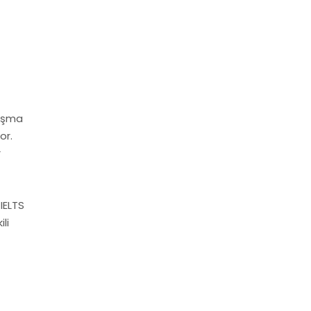
nuşma
or.
r
IELTS
li