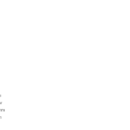
ı
v
ını
ı