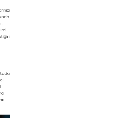
rınızı
nında
r.
 rol
tiğini
ktada
ol
l
ra,
arı