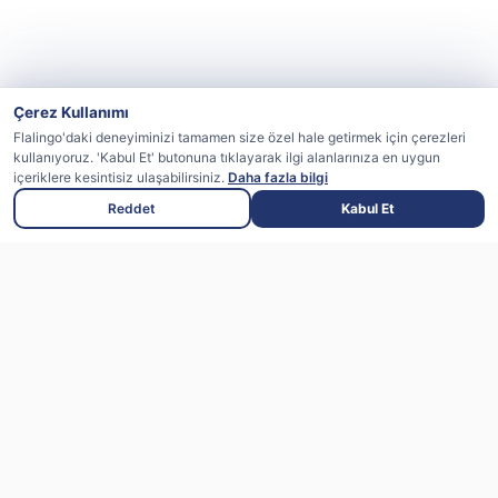
Çerez Kullanımı
Flalingo'daki deneyiminizi tamamen size özel hale getirmek için çerezleri
kullanıyoruz. 'Kabul Et' butonuna tıklayarak ilgi alanlarınıza en uygun
içeriklere kesintisiz ulaşabilirsiniz.
Daha fazla bilgi
Reddet
Kabul Et
Flalingo uzman eğitmenlerle canlı dersler
sunan, yapay zeka destekli bir ingilizce