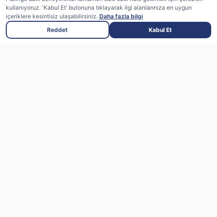
kullanıyoruz. 'Kabul Et' butonuna tıklayarak ilgi alanlarınıza en uygun
içeriklere kesintisiz ulaşabilirsiniz.
Daha fazla bilgi
Reddet
Kabul Et
Flalingo uzman eğitmenlerle canlı dersler
sunan, yapay zeka destekli bir ingilizce
öğrenme platformudur
App Store'dan
Google Play'den
indirin
indirin
7/24 Öğrenci Desteği