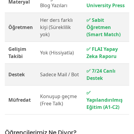
Materyal
Blog Yazıları
University Press
Her ders farklı
✅ Sabit
Öğretmen
kişi (Süreklilik
Öğretmen
yok)
(Smart Match)
Gelişim
✅ FLAI Yapay
Yok (Hissiyatla)
Takibi
Zeka Raporu
✅ 7/24 Canlı
Destek
Sadece Mail / Bot
Destek
✅
Konuşup geçme
Müfredat
Yapılandırılmış
(Free Talk)
Eğitim (A1-C2)
Öğrencilerimiz Ne Diyor?