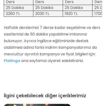
Ders
Ders
Ders
Ders
25 Dakika
25 Dakika
25 Dakika
25 Da
2260 TL
2030 TL
1920 TL
1700 T
Haftalık derslerinizi 7 derse kadar seçebilme ve ders
saatlerinizi de 50 dakika yapabilme imkanınız
bulunuyor. Ayrıca İngilizce eğitiminizde destek
olabilmesi adına farklı indirim kampanyalarımız da
mevcuttur ayrıntılı kampanya ve fiyat bilgileri için
Flalingo
ana sayfamızı ziyaret edebilirsiniz.
İlgini çekebilecek diğer içeriklerimiz