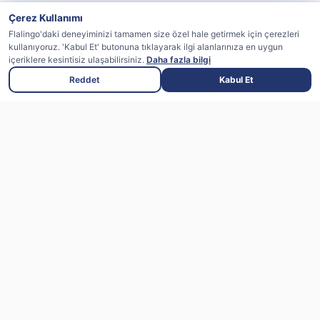
Çerez Kullanımı
Flalingo'daki deneyiminizi tamamen size özel hale getirmek için çerezleri
kullanıyoruz. 'Kabul Et' butonuna tıklayarak ilgi alanlarınıza en uygun
içeriklere kesintisiz ulaşabilirsiniz.
Daha fazla bilgi
Reddet
Kabul Et
Flalingo uzman eğitmenlerle canlı dersler
sunan, yapay zeka destekli bir ingilizce
öğrenme platformudur
App Store'dan
Google Play'den
indirin
indirin