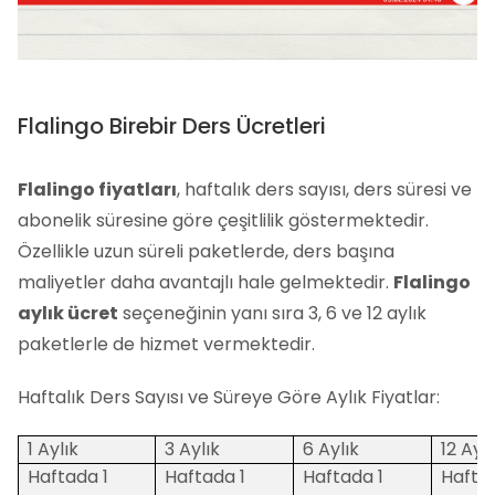
Flalingo Birebir Ders Ücretleri
Flalingo fiyatları
, haftalık ders sayısı, ders süresi ve
abonelik süresine göre çeşitlilik göstermektedir.
Özellikle uzun süreli paketlerde, ders başına
maliyetler daha avantajlı hale gelmektedir.
Flalingo
aylık ücret
seçeneğinin yanı sıra 3, 6 ve 12 aylık
paketlerle de hizmet vermektedir.
Haftalık Ders Sayısı ve Süreye Göre Aylık Fiyatlar:
1 Aylık
3 Aylık
6 Aylık
12 Aylı
Haftada 1
Haftada 1
Haftada 1
Haftad