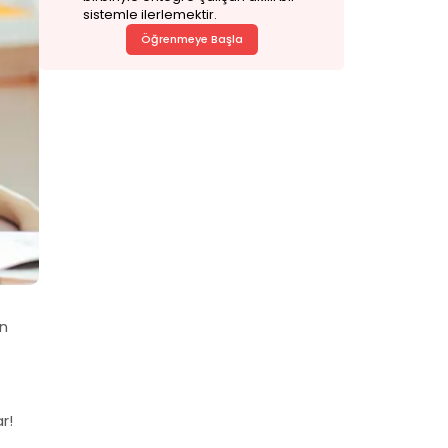
sistemle ilerlemektir.
Öğrenmeye Başla
in
r!