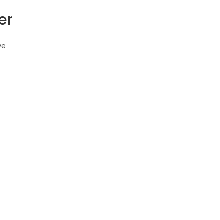
er
ve