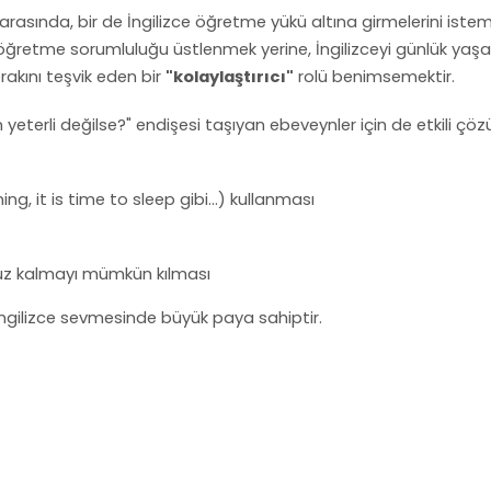
arasında, bir de İngilizce öğretme yükü altına girmelerini iste
", öğretme sorumluluğu üstlenmek yerine, İngilizceyi günlük yaş
akını teşvik eden bir
"kolaylaştırıcı"
rolü benimsemektir.
 yeterli değilse?" endişesi taşıyan ebeveynler için de etkili çö
ing, it is time to sleep gibi…) kullanması
aruz kalmayı mümkün kılması
İngilizce sevmesinde büyük paya sahiptir.