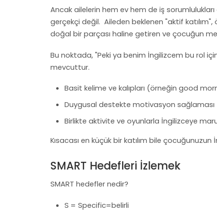
Ancak ailelerin hem ev hem de iş sorumlulukları 
gerçekçi değil. Aileden beklenen "aktif katılım
doğal bir parçası haline getiren ve çocuğun mer
Bu noktada, "Peki ya benim İngilizcem bu rol için
mevcuttur.
Basit kelime ve kalıpları (örneğin good morn
Duygusal destekte motivasyon sağlaması
Birlikte aktivite ve oyunlarla İngilizceye m
Kısacası en küçük bir katılım bile çocuğunuzun 
SMART Hedefleri İzlemek
SMART hedefler nedir?
S = Specific=belirli