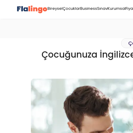
Bireysel
Çocuklar
Business
Sınav
Kurumsal
Fiya
Ço
Çocuğunuza İngilizce