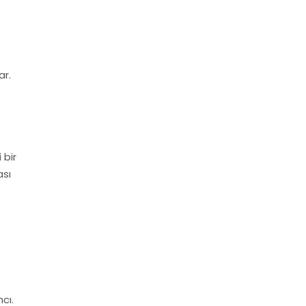
ar.
 bir
ası
cı.