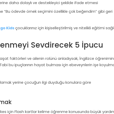
ine daha dolaylı ve destekleyici şekilde ifade etmesi
rine “Bu ödevde örnek seçimini özellikle çok beğendim” gibi geri
ngo Kids
çocuklarınız için kişiselleştirilmiş ve nitelikli eğitimi sağl
renmeyi Sevdirecek 5 İpucu
şat faktörleri ve ailenin rolünü anladıysak, İngilizce öğrenimini
Tabi bu ipuçlarının hayat bulması için ebeveynlerin işe koyulm
ygulamak yerine çocuğun ilgi duyduğu konulara göre
lamak
erkes için Flash kartlar kelime öğrenme konusunda büyük yardım