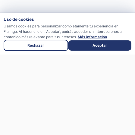
Uso de cookies
Usamos cookies para personalizar completamente tu experiencia en
Flalingo. Al hacer clic en 'Aceptar', podrás acceder sin interrupciones al
contenido más relevante para tus intereses.
Más información
Rechazar
Aceptar
Flalingo es una plataforma de aprendizaje
de inglés respaldada por inteligencia
artificial que ofrece lecciones en vivo con
instructores expertos.