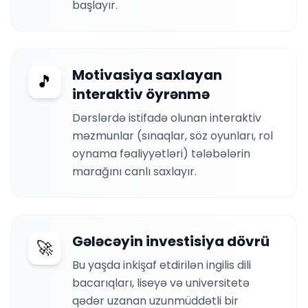
başlayır.
Motivasiya saxlayan
🎵
interaktiv öyrənmə
Dərslərdə istifadə olunan interaktiv
məzmunlar (sınaqlar, söz oyunları, rol
oynama fəaliyyətləri) tələbələrin
marağını canlı saxlayır.
Gələcəyin investisiya dövrü
🚀
Bu yaşda inkişaf etdirilən ingilis dili
bacarıqları, liseyə və universitetə
qədər uzanan uzunmüddətli bir