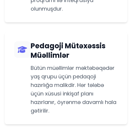
proqramı ilə inteqrasiya
olunmuşdur.
Pedagoji Mütəxəssis
Müəllimlər
Bütün müəllimlər məktəbəqədər
yaş qrupu üçün pedaqoji
hazırlığa malikdir. Hər tələbə
üçün xüsusi inkişaf planı
hazırlanır, öyrənmə davamlı hala
gətirilir.