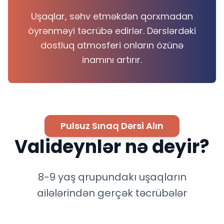
Uşaqlar, səhv etməkdən qorxmadan
öyrənməyi təcrübə edirlər. Dərslərdəki
dostluq atmosferi onların özünə
inamını artırır.
Pulsuz Sınaq Dərsi Alın
Valideynlər nə deyir?
8-9 yaş qrupundakı uşaqların
ailələrindən gerçək təcrübələr