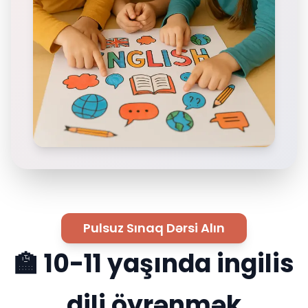
Pulsuz Sınaq Dərsi Alın
🏫 10-11 yaşında ingilis
dili öyrənmək