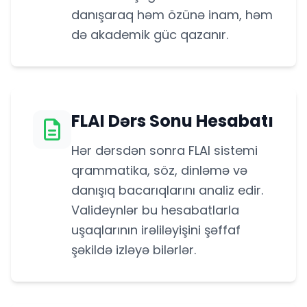
danışaraq həm özünə inam, həm
də akademik güc qazanır.
FLAI Dərs Sonu Hesabatı
Hər dərsdən sonra FLAI sistemi
qrammatika, söz, dinləmə və
danışıq bacarıqlarını analiz edir.
Valideynlər bu hesabatlarla
uşaqlarının irəliləyişini şəffaf
şəkildə izləyə bilərlər.