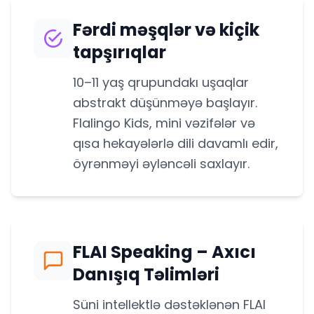
Fərdi məşqlər və kiçik
tapşırıqlar
10–11 yaş qrupundakı uşaqlar
abstrakt düşünməyə başlayır.
Flalingo Kids, mini vəzifələr və
qısa hekayələrlə dili davamlı edir,
öyrənməyi əyləncəli saxlayır.
FLAI Speaking – Axıcı
Danışıq Təlimləri
Süni intellektlə dəstəklənən FLAI