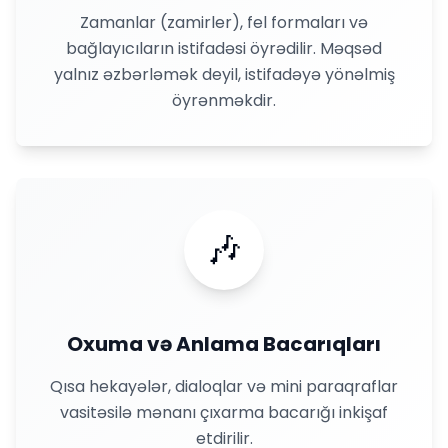
Zamanlar (zamirler), fel formaları və
bağlayıcıların istifadəsi öyrədilir. Məqsəd
yalnız əzbərləmək deyil, istifadəyə yönəlmiş
öyrənməkdir.
🎶
Oxuma və Anlama Bacarıqları
Qısa hekayələr, dialoqlar və mini paraqraflar
vasitəsilə mənanı çıxarma bacarığı inkişaf
etdirilir.