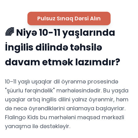
Pulsuz Sınaq Dərsi Alın
🌈 Niyə 10-11 yaşlarında
İngilis dilində təhsilə
davam etmək lazımdır?
10–11 yaşlı uşaqlar dil öyrənmə prosesində
"şüurlu fərqindəlik" mərhələsindədir. Bu yaşda
uşaqlar artıq ingilis dilini yalnız öyrənmir, həm
də necə öyrəndiklərini anlamaya başlayırlar.
Flalingo Kids bu mərhələni məqsəd mərkəzli
yanaşma ilə dəstəkləyir.