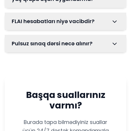
FLAI hesabatları niyə vacibdir?
Pulsuz sınaq dərsi necə alınır?
Başqa suallarınız
varmı?
Burada tapa bilmədiyiniz suallar
üçün 24/7 dəstək komandamızla