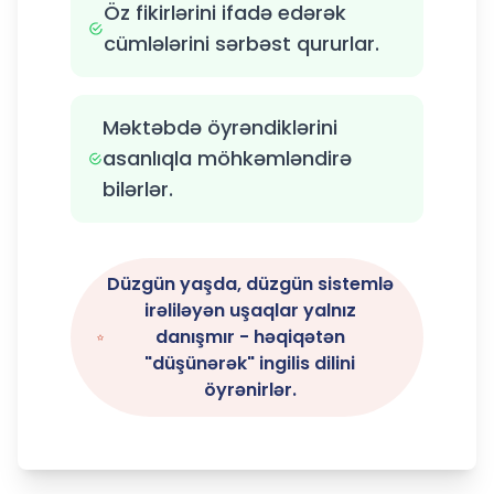
Öz fikirlərini ifadə edərək
cümlələrini sərbəst qururlar.
Məktəbdə öyrəndiklərini
asanlıqla möhkəmləndirə
bilərlər.
Düzgün yaşda, düzgün sistemlə
irəliləyən uşaqlar yalnız
danışmır - həqiqətən
"düşünərək" ingilis dilini
öyrənirlər.