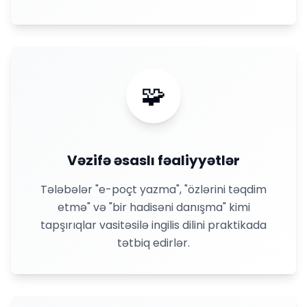
🧩
Vəzifə əsaslı fəaliyyətlər
Tələbələr "e-poçt yazma", "özlərini təqdim
etmə" və "bir hadisəni danışma" kimi
tapşırıqlar vasitəsilə ingilis dilini praktikada
tətbiq edirlər.