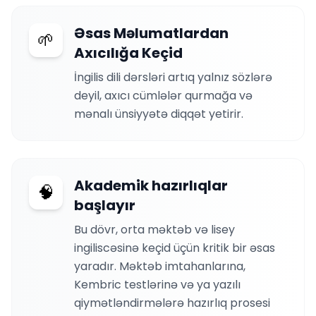
Əsas Məlumatlardan
🌱
Axıcılığa Keçid
İngilis dili dərsləri artıq yalnız sözlərə
deyil, axıcı cümlələr qurmağa və
mənalı ünsiyyətə diqqət yetirir.
Akademik hazırlıqlar
🧠
başlayır
Bu dövr, orta məktəb və lisey
ingiliscəsinə keçid üçün kritik bir əsas
yaradır. Məktəb imtahanlarına,
Kembric testlərinə və ya yazılı
qiymətləndirmələrə hazırlıq prosesi