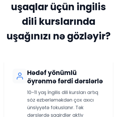
uşaqlar üçün ingilis
dili kurslarında
uşağınızı nə gözləyir?
Hədəf yönümlü
öyrənmə fərdi dərslərlə
10–11 yaş İngilis dili kursları artıq
söz ezberləməkdən çox axıcı
ünsiyyətə fokuslanır. Tək
dərslərdə şagirdlər aktiv