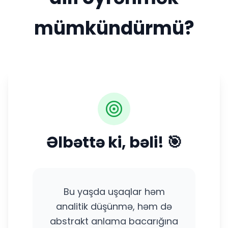
mümkündürmü?
Əlbəttə ki, bəli! 🎯
Bu yaşda uşaqlar həm
analitik düşünmə, həm də
abstrakt anlama bacarığına