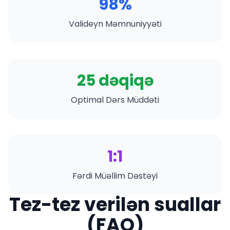
98%
Valideyn Məmnuniyyəti
25 dəqiqə
Optimal Dərs Müddəti
1:1
Fərdi Müəllim Dəstəyi
Tez-tez verilən suallar
(FAQ)