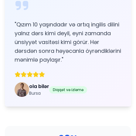
"
Qızım 10 yaşındadır və artıq ingilis dilini
yalnız dərs kimi deyil, eyni zamanda
ünsiyyət vasitəsi kimi görür. Hər
dərsdən sonra həyəcanla öyrəndiklərini
mənimlə paylaşır.
"
ola bilər
Diqqət və izləmə
Bursa