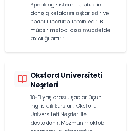
Speaking sistemi, tələbənin
danışıq xətalarını aşkar edir və
hədəfli təcrübə təmin edir. Bu
müasir metod, qısa müddətdə
axıcılığı artırır.
Oksford Universiteti
Nəşrləri
10-11 yaş arası uşaqlar üçün
ingilis dili kursları, Oksford
Universiteti Nəşrləri ilə
dəstəklənir. Məzmun məktəb