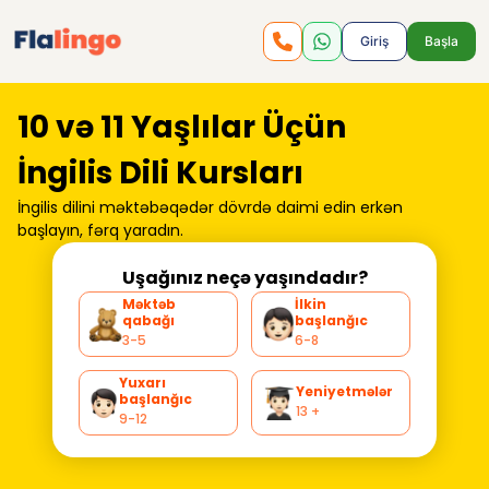
Giriş
Başla
10 və 11 Yaşlılar Üçün
İngilis Dili Kursları
İngilis dilini məktəbəqədər dövrdə daimi edin
erkən
başlayın, fərq yaradın.
Uşağınız neçə yaşındadır?
Məktəb
İlkin
qabağı
başlanğıc
3-5
6-8
Yuxarı
Yeniyetmələr
başlanğıc
13 +
9-12