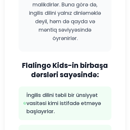
malikdirlər. Buna görə də,
ingilis dilini yalnız dinləməklə
deyil, həm də qayda və
məntiq səviyyəsində
öyrənirlər.
Flalingo Kids-in birbaşa
dərsləri sayəsində:
İngilis dilini təbii bir ünsiyyət
vasitəsi kimi istifadə etməyə
başlayırlar.