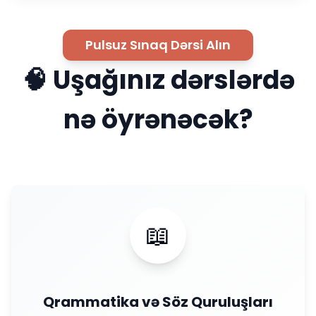
Pulsuz Sınaq Dərsi Alın
🧠 Uşağınız dərslərdə
nə öyrənəcək?
📖
Qrammatika və Söz Quruluşları