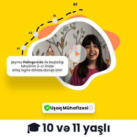
Şeyma
Flalingo Kids
ilə başladığı
təhsilinin 2-ci ilində
artıq İngilis dilində danışa bilir!
Uşaq Mühafizəsi
🎓 10 və 11 yaşlı