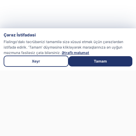
Çərəz İstifadəsi
Flalingo'dakı təcrübənizi tamamilə sizə xüsusi etmək üçün çərəzlərdən
istifadə edirik. 'Tamam' düyməsinə klikləyərək maraqlarınıza ən uyğun
məzmuna fasiləsiz çata bilərsiniz.
Ətraflı məlumat
Xeyr
Tamam
4+ yaşlı uşaqlar üçün İngilis dili
öyrənməyin ən əyləncəli yolu-peşəkar
müəllimlərlə, Oxford University Press