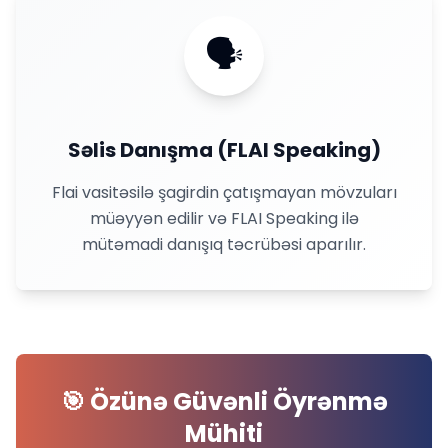
🗣
Səlis Danışma (FLAI Speaking)
Flai vasitəsilə şagirdin çatışmayan mövzuları
müəyyən edilir və FLAI Speaking ilə
mütəmadi danışıq təcrübəsi aparılır.
🎯 Özünə Güvənli Öyrənmə
Mühiti