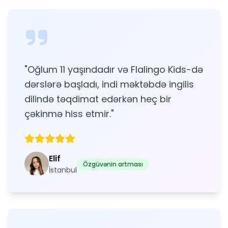
"
Oğlum 11 yaşındadır və Flalingo Kids-də
dərslərə başladı, indi məktəbdə ingilis
dilində təqdimat edərkən heç bir
çəkinmə hiss etmir.
"
Elif
Özgüvənin artması
İstanbul