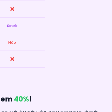
Sınırlı
Não
o em
40%
!
ndo ainda mais valor com recursos adicionais.