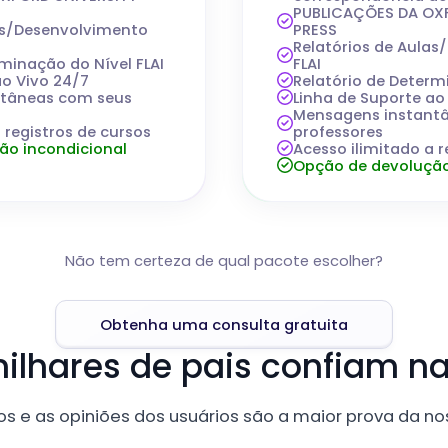
PUBLICAÇÕES DA OX
las/Desenvolvimento
PRESS
Relatórios de Aula
rminação do Nível FLAI
FLAI
ao Vivo 24/7
Relatório de Determ
ntâneas com seus
Linha de Suporte ao
Mensagens instant
 registros de cursos
professores
ão incondicional
Acesso ilimitado a r
Opção de devolução
Não tem certeza de qual pacote escolher?
Obtenha uma consulta gratuita
ilhares de pais confiam na
s e as opiniões dos usuários são a maior prova da no