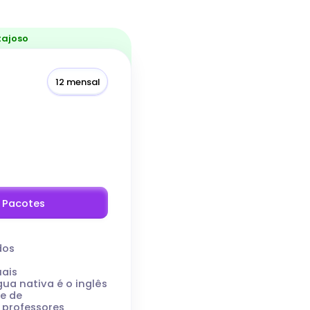
tajoso
12 mensal
r Pacotes
dos
uais
gua nativa é o inglês
te de
 professores