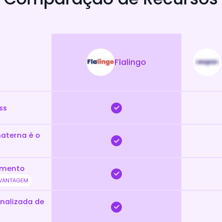
Flalingo
ss
materna é o
vimento
VANTAGEM
nalizada de