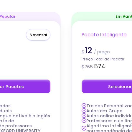
 Popular
Em Van
Pacote Inteligente
6 mensal
12
$
/
preço
Preço Total do Pacote
574
$
765
ar Pacotes
Seleciona
zados
Treinos Personaliza
iduais
Aulas em Grupo
íngua nativa é o inglês
Aulas online individ
ente de
Professores cuja lín
de professores
Algoritmo inteligen
XFORD UNIVERSITY
correspondência de