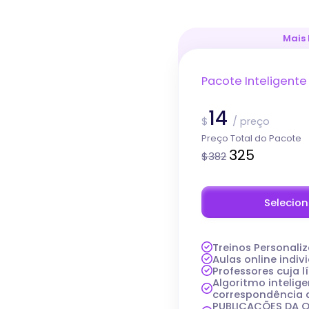
Mais
Pacote Inteligente
14
$
/
preço
Preço Total do Pacote
325
$
382
Selecion
Treinos Personali
Aulas online indiv
Professores cuja l
Algoritmo intelig
correspondência 
PUBLICAÇÕES DA O