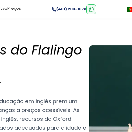
tivo
Preços
(401) 203-1078
s do Flalingo
s
 educação em inglês premium
anças a preços acessíveis. As
inglês, recursos da Oxford
lizados adequados para a idade e