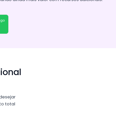
ngo
ional
 desejar
o total