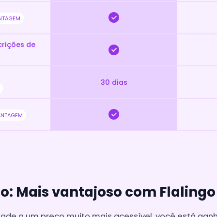
NTAGEM
crições de
30 dias
ANTAGEM
o: Mais vantajoso com Flaling
e a um preço muito mais acessível, você está ganha