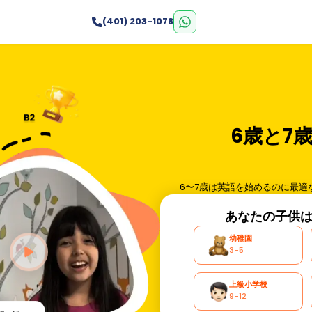
(401) 203-1078
6歳と7
6〜7歳は英語を始めるのに最
あなたの子供
幼稚園
3-5
上級小学校
9-12