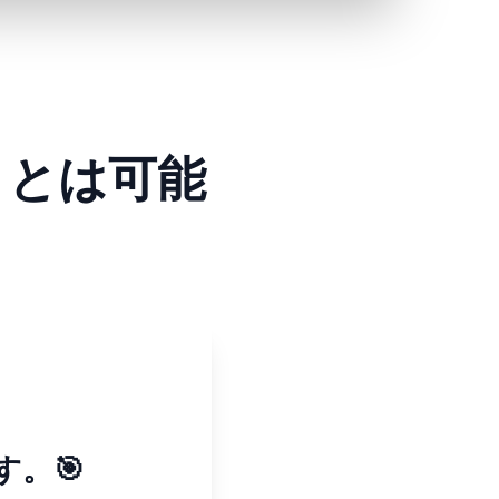
ことは可能
。🎯