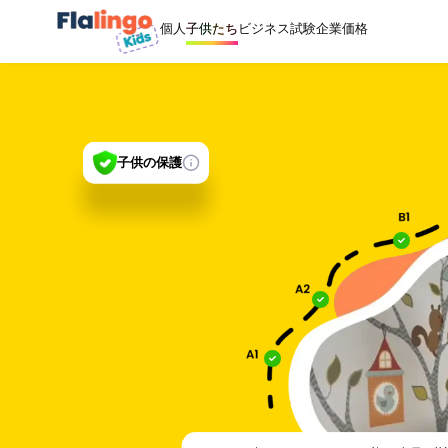
個人
ビジネス
試験
企業
価格
子供たち
子供の保護