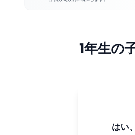
1年生の
はい