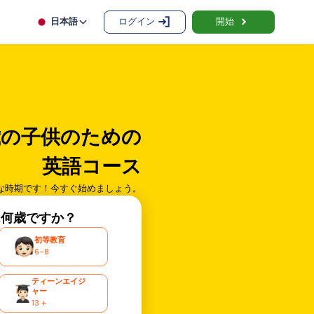
日本語
ログイン
開始
歳の子供のための
英語コース
適な時期です！今すぐ始めましょう。
は何歳ですか？
初等教育
6-8
ティーンエイジ
ャー
13 +