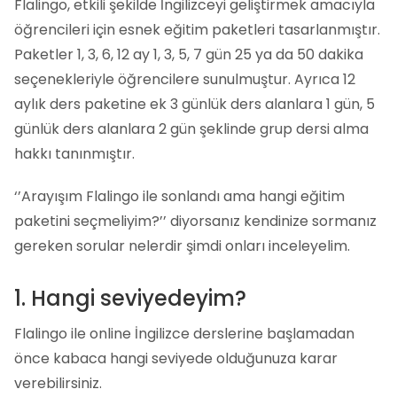
Flalingo, etkili şekilde İngilizceyi geliştirmek amacıyla
Haftada 3 Gün
Haftada 5 Gün
öğrencileri için esnek eğitim paketleri tasarlanmıştır.
Aylık 6.640 ₺
Aylık 9.590 ₺
Paketler 1, 3, 6, 12 ay 1, 3, 5, 7 gün 25 ya da 50 dakika
seçenekleriyle öğrencilere sunulmuştur. Ayrıca 12
Haftada 5 Gün
aylık ders paketine ek 3 günlük ders alanlara 1 gün, 5
günlük ders alanlara 2 gün şeklinde grup dersi alma
Aylık 10.830 ₺
hakkı tanınmıştır.
‘’Arayışım Flalingo ile sonlandı ama hangi eğitim
paketini seçmeliyim?’’ diyorsanız kendinize sormanız
gereken sorular nelerdir şimdi onları inceleyelim.
1. Hangi seviyedeyim?
Flalingo ile online İngilizce derslerine başlamadan
önce kabaca hangi seviyede olduğunuza karar
verebilirsiniz.