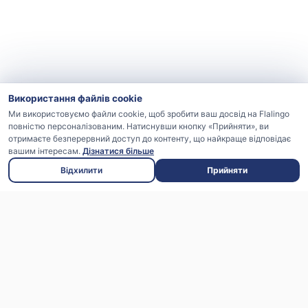
Використання файлів cookie
Ми використовуємо файли cookie, щоб зробити ваш досвід на Flalingo
повністю персоналізованим. Натиснувши кнопку «Прийняти», ви
отримаєте безперервний доступ до контенту, що найкраще відповідає
вашим інтересам.
Дізнатися більше
Відхилити
Прийняти
Найцікавіший спосіб вивчати англійську
для дітей від 4 років-із досвідченими