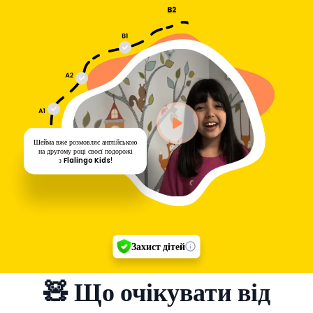
Шейма вже розмовляє англійською
на другому році своєї подорожі
з
Flalingo Kids
!
Захист дітей
🧸 Що очікувати від