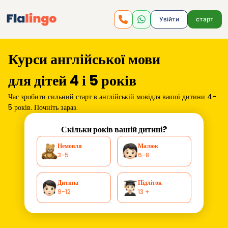
Увійти
старт
Курси англійської мови
для дітей 4 і 5 років
Час зробити сильний старт в англійській мові
для вашої дитини 4-
5 років. Почніть зараз.
Скільки років вашій дитині?
Немовля
Малюк
3-5
6-8
Дитина
Підліток
9-12
13 +