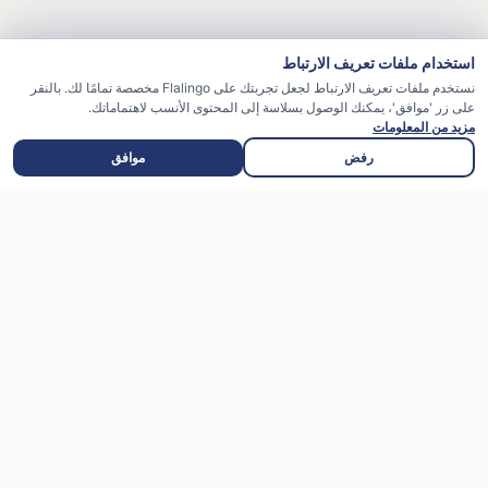
استخدام ملفات تعريف الارتباط
نستخدم ملفات تعريف الارتباط لجعل تجربتك على Flalingo مخصصة تمامًا لك. بالنقر
على زر 'موافق'، يمكنك الوصول بسلاسة إلى المحتوى الأنسب لاهتماماتك.
مزيد من المعلومات
رفض
موافق
فلالينجو منصة ذكية لتعلّم اللغة الإنجليزية أونلاين، تجمع
بين تقنيات الذكاء الاصطناعي والحصص المباشرة مع نخبة
من المعلّمين المتخصصين.
قم بتنزيله من
قم بتنزيله من Google Play
متجر التطبيقات
هنا