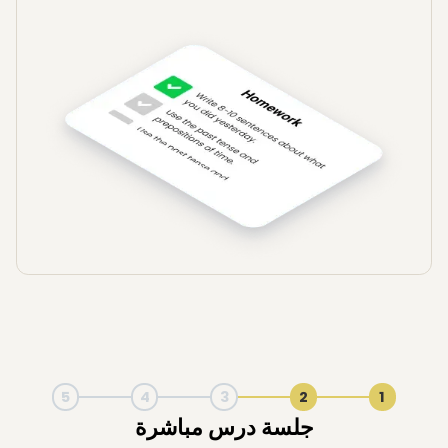
5
4
3
2
1
تقرير تحليل الدروس من FLAI بالذكاء