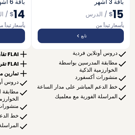
بداية سريعة
موجهة نح
باقة 3 أشهر
باقة 6 أشهر
14
15
$
/
الدرس
$
/
ال
بأسعار تبدأ من
بأسعار تبدأ م
تابع
دروس أونلاين فردية
FLAI تقارير الدورة التدريبية/التطوير
مطابقة المدرسين بواسطة
FLAI تقرير تحديد المستوى
الخوارزمية الذكية
تمارين 
منشورات أكسفورد
دروس أون
خط الدعم المباشر على مدار الساعة
مطابقة 
المراسلة الفورية مع معلميك
الخوارزمي
منشورات
خط الدعم
المراسلة